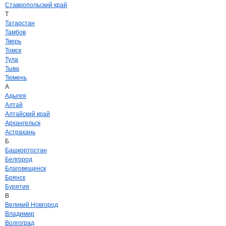
Ставропольский край
Т
Татарстан
Тамбов
Тверь
Томск
Тула
Тыва
Тюмень
А
Адыгея
Алтай
Алтайский край
Архангельск
Астрахань
Б
Башкортостан
Белгород
Благовещенск
Брянск
Бурятия
В
Великий Новгород
Владимир
Волгоград