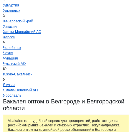
У
Удмуртия
Ульяновск
Х
Хабаровский край
Хакасия
Ханты-Мансийский АО
Херсон
Ч
Челябинск
Чечня
Чувашия
Чукотский АО
Ю
Южно-Сахалинск
Я
Якутия
Ямало-Ненецкий АО
Ярославль
Бакалея оптом в Белгороде и Белгородской
области
Vbakalee.ru — удобный сервис для предприятий, работающих на
российском рынке бакалеи и смежных отраслях. Покупка/продажа
бакалеи оптом на крупнейшей доске объявлений в Белгороде и