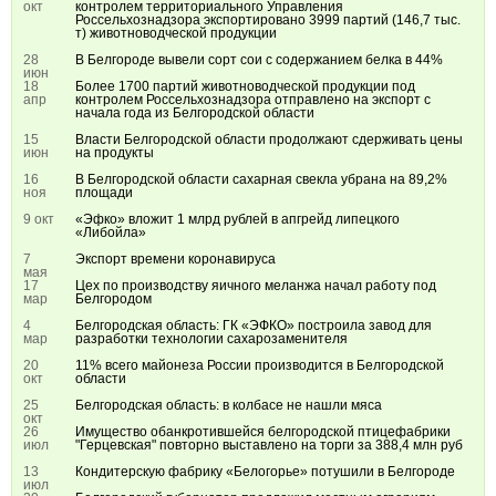
окт
контролем территориального Управления
Россельхознадзора экспортировано 3999 партий (146,7 тыс.
т) животноводческой продукции
28
В Белгороде вывели сорт сои с содержанием белка в 44%
июн
18
Более 1700 партий животноводческой продукции под
апр
контролем Россельхознадзора отправлено на экспорт с
начала года из Белгородской области
15
Власти Белгородской области продолжают сдерживать цены
июн
на продукты
16
В Белгородской области сахарная свекла убрана на 89,2%
ноя
площади
9 окт
«Эфко» вложит 1 млрд рублей в апгрейд липецкого
«Либойла»
7
Экспорт времени коронавируса
мая
17
Цех по производству яичного меланжа начал работу под
мар
Белгородом
4
Белгородская область: ГК «ЭФКО» построила завод для
мар
разработки технологии сахарозаменителя
20
11% всего майонеза России производится в Белгородской
окт
области
25
Белгородская область: в колбасе не нашли мяса
окт
26
Имущество обанкротившейся белгородской птицефабрики
июл
"Герцевская" повторно выставлено на торги за 388,4 млн руб
13
Кондитерскую фабрику «Белогорье» потушили в Белгороде
июл