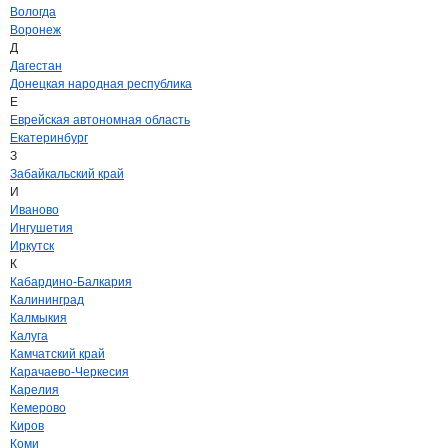
Вологда
Воронеж
Д
Дагестан
Донецкая народная республика
Е
Еврейская автономная область
Екатеринбург
З
Забайкальский край
И
Иваново
Ингушетия
Иркутск
К
Кабардино-Балкария
Калининград
Калмыкия
Калуга
Камчатский край
Карачаево-Черкесия
Карелия
Кемерово
Киров
Коми