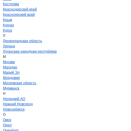
Кострома
Краснодарский край
Красноярский край
Крым
Курган
Курск
Л
Ленинградская область
Липецк
Луганская народная республика
М
Москва
Магадан
Марий Эл
Мордовия
Московская область
Мурманск
Н
Ненецкий АО
Нижний Новгород
Новосибирск
О
Омск
Орел
Оренбург